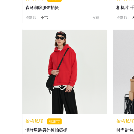
森马潮牌服饰拍摄
相机片 
摄影师：
小韦
收藏
摄影师：
价格私聊
价格私
杭州市
潮牌男装男外模拍摄棚
时尚街包