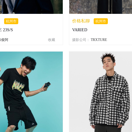
聊
价格私聊
杭州市
杭州市
 23S/S
VARIED
伟俊阿
收藏
摄影公司：
TRXTURE