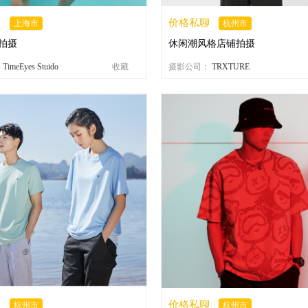
聊
价格私聊
上海市
杭州市
拍摄
休闲潮风格店铺拍摄
：
TimeEyes Stuido
收藏
摄影公司：
TRXTURE
聊
价格私聊
杭州市
杭州市