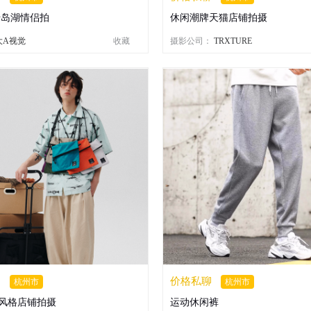
千岛湖情侣拍
休闲潮牌天猫店铺拍摄
大A视觉
收藏
摄影公司：
TRXTURE
聊
价格私聊
杭州市
杭州市
风格店铺拍摄
运动休闲裤