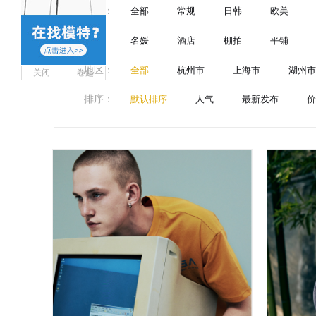
风格
：
全部
常规
日韩
欧美
名媛
酒店
棚拍
平铺
地区
：
全部
杭州市
上海市
湖州市
关闭
卷起
排序
：
默认排序
人气
最新发布
价