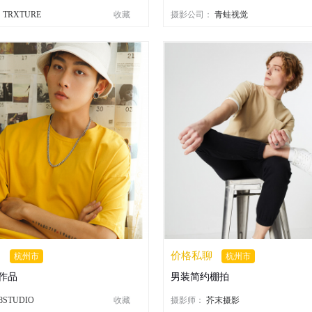
：
TRXTURE
收藏
摄影公司：
青蛙视觉
聊
价格私聊
杭州市
杭州市
作品
男装简约棚拍
8STUDIO
收藏
摄影师：
芥末摄影