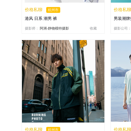
价格私聊
价格私
杭州市
港风 日系 潮男 裤
男装潮牌
摄影师：
阿洲-静物模特摄影
收藏
摄影公司
价格私聊
价格私
杭州市