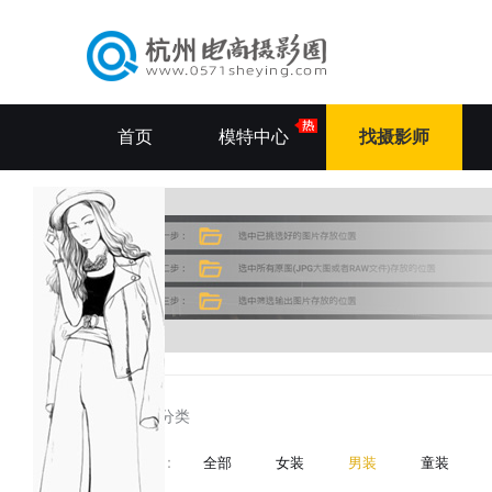
首页
模特中心
找摄影师
所有分类
分类
：
全部
女装
男装
童装