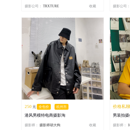
摄影公司：
TRXTURE
收藏
摄影公司
250
价格私
元
全包价
杭州市
港风男模特电商摄影淘
男装拍摄
摄影师：
摄影师胡大狗
收藏
摄影师：
1