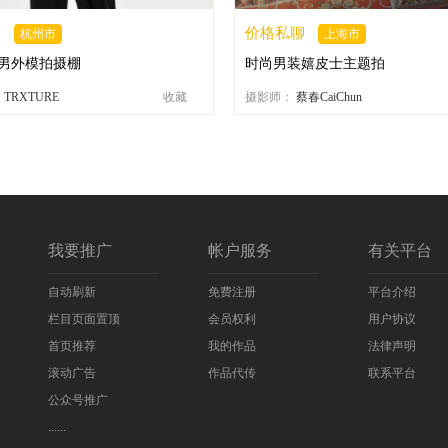
聊
价格私聊
杭州市
上海市
男外模拍摄棚
时尚男装嬉皮士主题拍
：
TRXTURE
收藏
摄影师：
蔡春CaiChun
我要推广
帐户服务
有关平台
自动刷新
免费注册
平台介绍
栏目页面置顶
会员权利
用户协议
首页推荐
我的作品
法律声明
滚动广告
作品代传
联系平台
公众号推广
......