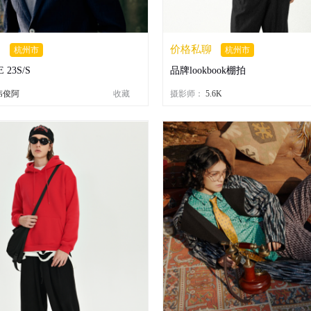
聊
价格私聊
杭州市
杭州市
 23S/S
品牌lookbook棚拍
伟俊阿
收藏
摄影师：
5.6K