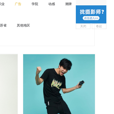
职业
广告
学院
动感
潮牌
苏省
其他地区
关闭
卷起