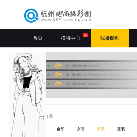
首页
模特中心
找摄影师
所有分类
分类
：
全部
女装
男装
童装