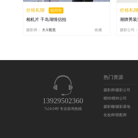
价格私聊
价格私
杭州市
相机片 千岛湖情侣拍
潮牌男装
摄影师：
大A视觉
收藏
摄影公司
热门资源
摄影师/摄影公司
模特/模特公司
13929502360
摄影棚/摄影基地
7x24小时 专业咨询热线
化妆师/搭配师