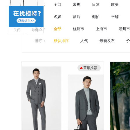
风格
：
全部
常规
日韩
欧美
名媛
酒店
棚拍
平铺
地区
：
全部
杭州市
上海市
湖州市
关闭
卷起
排序
：
默认排序
人气
最新发布
价
置顶推荐