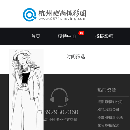
首页
模特中心
找摄影师
全部拼拍
时间筛选
热门资源
摄影师/摄影公司
模特/模特公司
13929502360
摄影棚/摄影基地
7x24小时 专业咨询热线
化妆师/搭配师