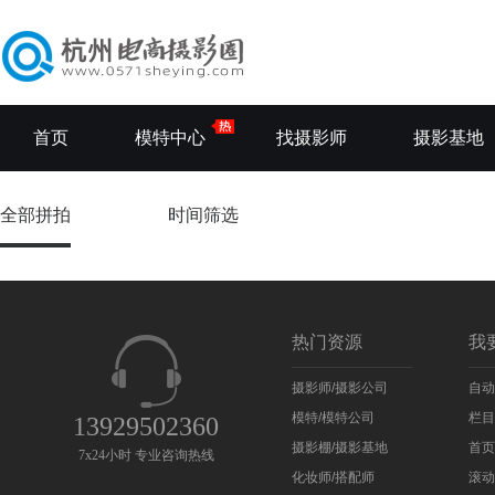
首页
模特中心
找摄影师
摄影基地
全部拼拍
时间筛选
热门资源
我
摄影师/摄影公司
自动
模特/模特公司
栏目
13929502360
摄影棚/摄影基地
首页
7x24小时 专业咨询热线
化妆师/搭配师
滚动