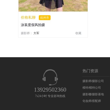
价格私聊
杭州市
泳装度假风拍摄
摄影师：
大军
收藏
热门资源
摄影师/摄影公司
模特/模特公司
13929502360
摄影棚/摄影基地
7x24小时 专业咨询热线
化妆师/搭配师