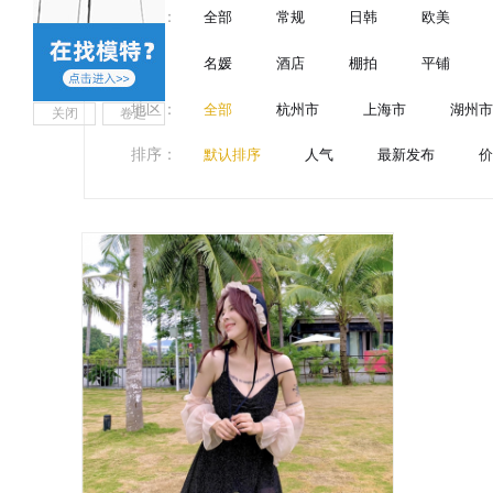
风格
：
全部
常规
日韩
欧美
名媛
酒店
棚拍
平铺
地区
：
全部
杭州市
上海市
湖州市
关闭
卷起
排序
：
默认排序
人气
最新发布
价