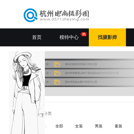
首页
模特中心
找摄影师
所有分类
分类
：
全部
女装
男装
童装