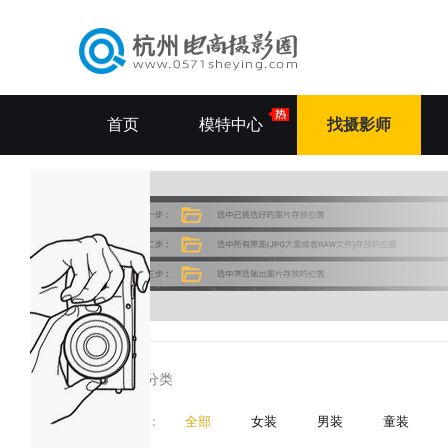
首页
模特中心
找摄影师
所有分类
分类
：
全部
女装
男装
童装