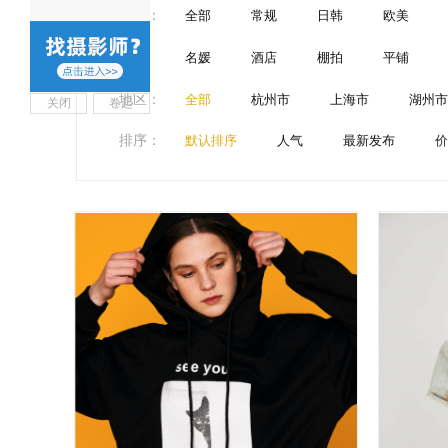
风格
：
全部
常规
日韩
欧美
名媛
酒店
棚拍
平铺
地区
：
全部
杭州市
上海市
湖州市
关闭
卷起
排序
：
默认排序
人气
最新发布
价