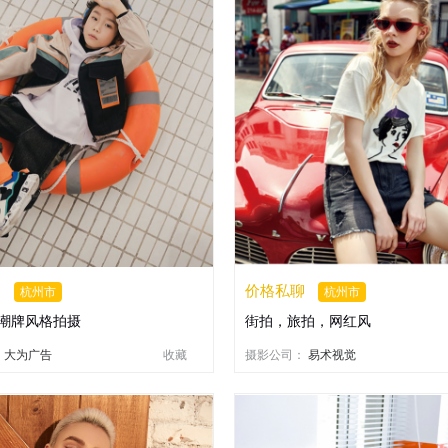
聊
价格私聊
杭州市
杭州市
潮牌风格拍摄
街拍，旅拍，网红风
：
大为广告
收藏
摄影公司：
易术视觉