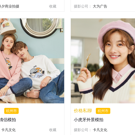
林夕商业拍摄
收藏
摄影公司：
大为广告
聊
价格私聊
杭州市
杭州市
情侣模拍
小虎牙外景模拍
：
卡凡文化
收藏
摄影公司：
卡凡文化