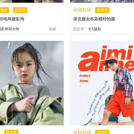
价格私聊
全包价
杭州市
杭州市
特电商摄影淘
派克服女冬装模特拍摄
摄影师胡大狗
收藏
摄影师：
KA摄影
聊
价格私聊
杭州市
杭州市