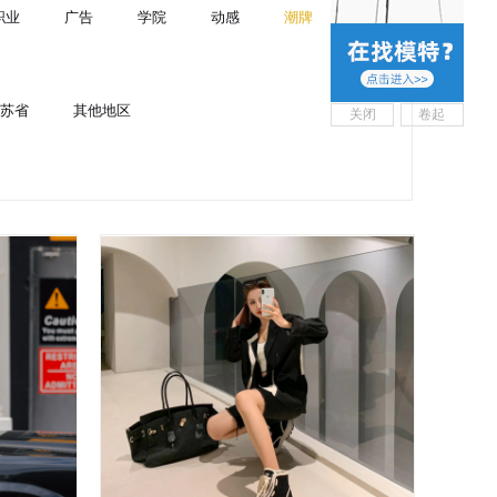
职业
广告
学院
动感
潮牌
苏省
其他地区
关闭
卷起