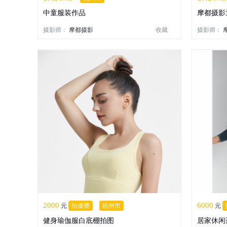
中童服装作品
摩都摄影
摄影师：
摩都摄影
收藏
摄影师：
2000
6000
元
拍摄费
杭州市
元
健身瑜伽服白底棚拍图
居家休闲