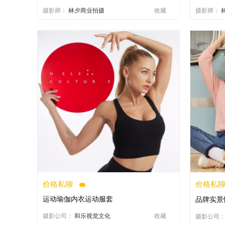
摄影师：
林夕商业拍摄
收藏
摄影师：
价格私聊
价格私
运动瑜伽内衣运动服套
品牌实景
摄影公司：
和乐视觉文化
收藏
摄影公司