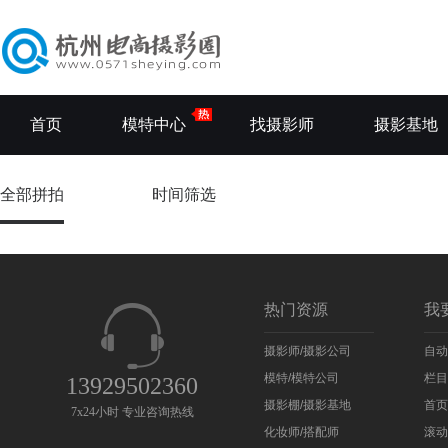
首页
模特中心
找摄影师
摄影基地
全部拼拍
时间筛选
热门资源
我
摄影师/摄影公司
自动
模特/模特公司
栏目
13929502360
摄影棚/摄影基地
首页
7x24小时 专业咨询热线
化妆师/搭配师
滚动