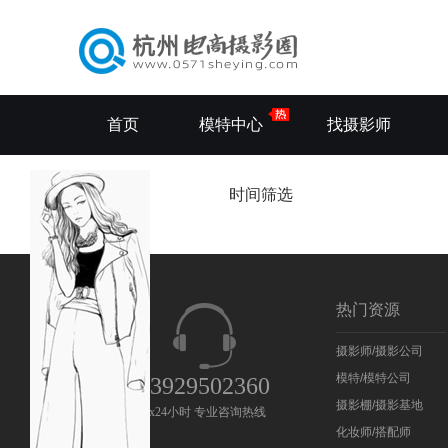
首页
模特中心
找摄影师
全部拼拍
时间筛选
热门资源
摄影师/摄影公司
模特/模特公司
13929502360
摄影棚/摄影基地
7x24小时 专业咨询热线
化妆师/搭配师