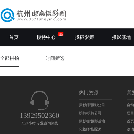
首页
模特中心
找摄影师
摄影基地
全部拼拍
时间筛选
热门资源
我
摄影师/摄影公司
自动
模特/模特公司
栏目
13929502360
摄影棚/摄影基地
首页
7x24小时 专业咨询热线
化妆师/搭配师
滚动